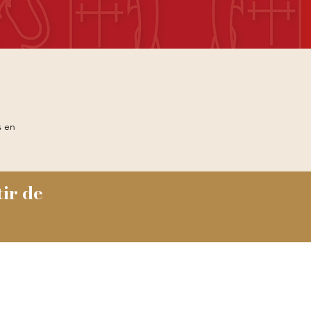
 en
ir de