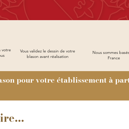
 votre
Vous validez le dessin de votre
Nous sommes basés
ous
blason avant réalisation
France
ason pour votre établissement à part
re...