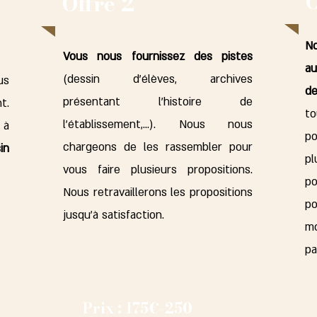
O
Offre 2
N
Vous nous fournissez des pistes
au
(dessin d'élèves, archives
us
d
présentant l'histoire de
t.
to
l'établissement,...). Nous nous
 à
po
chargeons de les rassembler pour
in
pl
vous faire plusieurs propositions.
po
Nous retravaillerons les propositions
p
jusqu'à satisfaction.
mo
pa
Prix : 175€-250