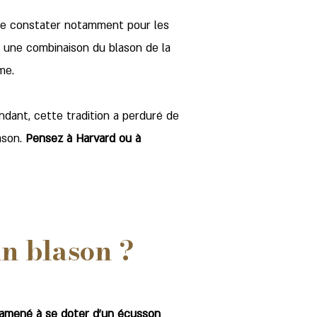
 le constater notamment pour les
nt une combinaison du blason de la
me.
dant, cette tradition a perduré de
ason.
Pensez à Harvard ou à
un blason ?
e amené à se doter d'un écusson