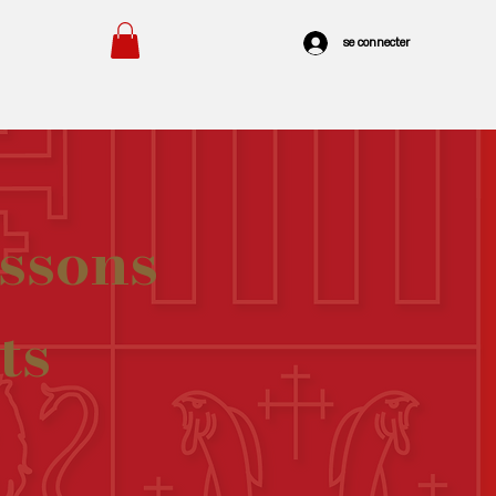
se connecter
ssons
ts