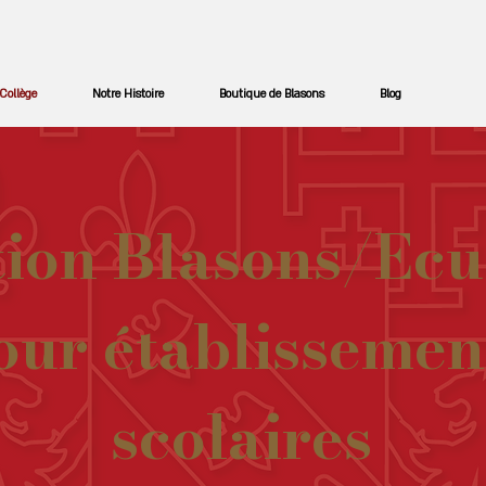
Collège
Notre Histoire
Boutique de Blasons
Blog
tion Blasons/Ecu
our établissemen
scolaires