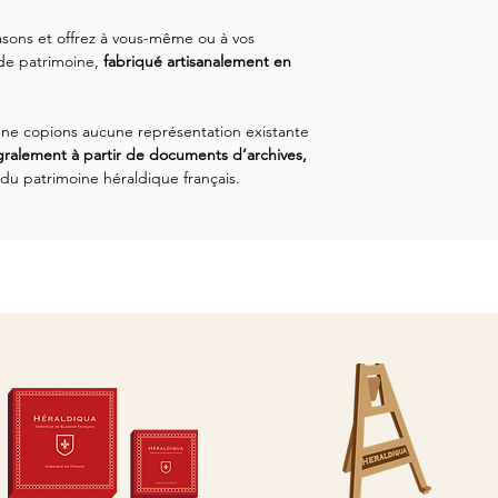
Le Blason de Calais 
bibliothèque. Chaque
création et un numér
délai de production et
en France.
sons et offrez à vous-même ou à vos
liseré de couleur.
dans un coffret prote
de patrimoine,
fabriqué artisanalement en
parfait état. Si vous 
vous disposez de 14 
effectuer un retour. N
ne copions aucune représentation existante
disposition pour toute
gralement à partir de documents d’archives,
au retour.
 du patrimoine héraldique français.