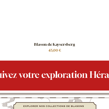
Blason de Kaysersberg
Prix
45,00 €
ivez votre exploration Héra