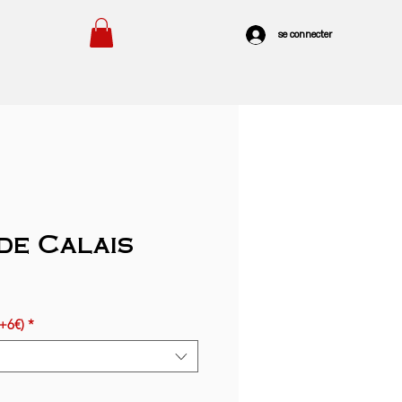
se connecter
de Calais
(+6€)
*