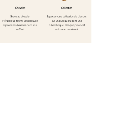
Chevalet
Collection
Grace au chevalet
Exposer votre collection de blasons
Héraldiqua
fourni, vous pouvez
sur un bureau ou dans une
exposer nos blasons dans leur
bibliothèque. Chaque pièce est
coffret
unique et numéroté
Blason de Kaysersberg