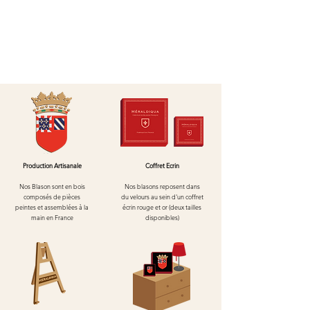
Production Artisanale
Coffret Ecrin
Nos Blason sont en bois
Nos blasons reposent dans
composés de pièces
du velours au
sein d'un
coffret
peintes et assemblées à la
écrin rouge et or (deux tailles
main en France
disponibles)