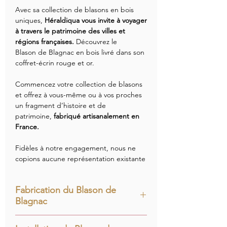
Avec sa collection de blasons en bois
uniques,
Héraldiqua vous invite à voyager
à travers le patrimoine des villes et
régions françaises.
Découvrez le
Blason de Blagnac en bois livré dans son
coffret-écrin rouge et or.
Commencez votre collection de blasons
et offrez à vous-même ou à vos proches
un fragment d’histoire et de
patrimoine,
fabriqué artisanalement en
France.
Fidèles à notre engagement, nous ne
copions aucune représentation existante
:
chaque blason est redessiné
intégralement à partir de documents
Fabrication du Blason de
d’archives,
pour contribuer à
Blagnac
l’enrichissement du patrimoine
héraldique français.
Le Blason de Blagnac est composé