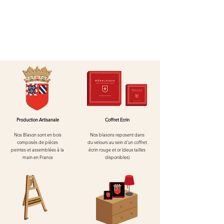
Production Artisanale
Coffret Ecrin
Nos Blason sont en bois
Nos blasons reposent dans
composés de pièces
du velours au
sein d'un
coffret
peintes et assemblées à la
écrin rouge et or (deux tailles
main en France
disponibles)