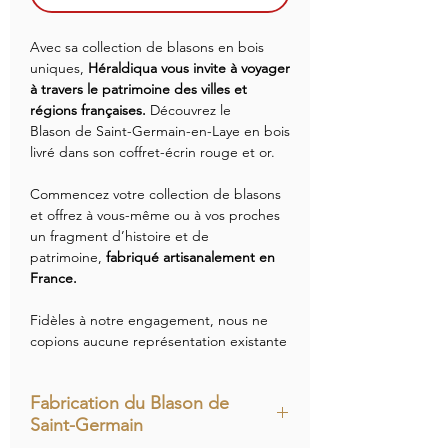
Avec sa collection de blasons en bois
uniques,
Héraldiqua vous invite à voyager
à travers le patrimoine des villes et
régions françaises.
Découvrez le
Blason de Saint-Germain-en-Laye en bois
livré dans son coffret-écrin rouge et or.
Commencez votre collection de blasons
et offrez à vous-même ou à vos proches
un fragment d’histoire et de
patrimoine,
fabriqué artisanalement en
France.
Fidèles à notre engagement, nous ne
copions aucune représentation existante
:
chaque blason est redessiné
intégralement à partir de documents
Fabrication du Blason de
d’archives,
pour contribuer à
Saint-Germain
l’enrichissement du patrimoine
héraldique français.