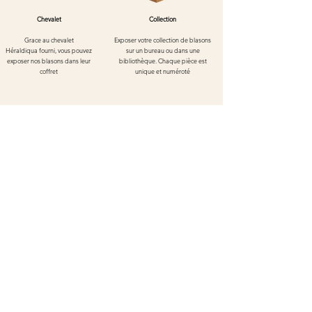
Chevalet
Collection
Grace au chevalet
Exposer votre collection de blasons
Héraldiqua
fourni, vous pouvez
sur un bureau ou dans une
exposer nos blasons dans leur
bibliothèque. Chaque pièce est
coffret
unique et numéroté
Blason de Kaysersberg