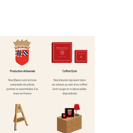
Production Artisanale
Coffret Ecrin
Nos Blason sont en bois
Nos blasons reposent dans
composés de pièces
du velours au
sein d'un
coffret
peintes et assemblées à la
écrin rouge et or (deux tailles
main en France
disponibles)