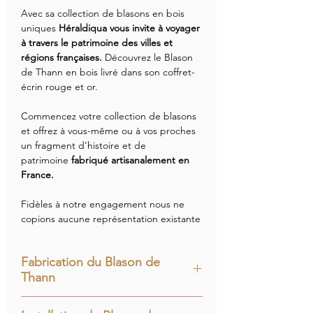
Avec sa collection de blasons en bois
uniques
Héraldiqua vous invite à voyager
à travers le patrimoine des villes et
régions françaises.
Découvrez le Blason
de Thann en bois livré dans son coffret-
écrin rouge et or.
Commencez votre collection de blasons
et offrez à vous-même ou à vos proches
un fragment d’histoire et de
patrimoine
fabriqué artisanalement en
France.
Fidèles à notre engagement nous ne
copions aucune représentation existante
:
chaque blason est redessiné
intégralement à partir de documents
Fabrication du Blason de
d’archives
pour contribuer à
Thann
l’enrichissement du patrimoine
héraldique français.
Le Blason de Thann est composé d’une