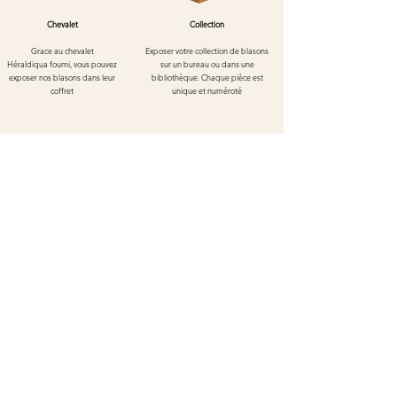
Chevalet
Collection
Grace au chevalet
Exposer votre collection de blasons
Héraldiqua
fourni, vous pouvez
sur un bureau ou dans une
exposer nos blasons dans leur
bibliothèque. Chaque pièce est
coffret
unique et numéroté
Blason de Kaysersberg