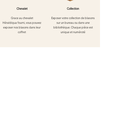
Chevalet
Collection
Grace au chevalet
Exposer votre collection de blasons
Héraldiqua
fourni, vous pouvez
sur un bureau ou dans une
exposer nos blasons dans leur
bibliothèque. Chaque pièce est
coffret
unique et numéroté
Blason de Kaysersberg