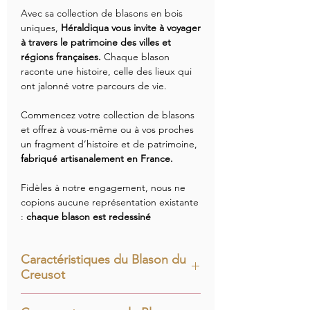
Avec sa collection de blasons en bois
uniques,
Héraldiqua vous invite à voyager
à travers le patrimoine des villes et
régions françaises.
Chaque blason
raconte une histoire, celle des lieux qui
ont jalonné votre parcours de vie.
Commencez votre collection de blasons
et offrez à vous-même ou à vos proches
un fragment d’histoire et de patrimoine,
fabriqué artisanalement en France.
Fidèles à notre engagement, nous ne
copions aucune représentation existante
:
chaque blason est redessiné
intégralement à partir de documents
d’archives,
pour contribuer à
Caractéristiques du Blason du
l’enrichissement du patrimoine
Creusot
héraldique français.
Le Blason du Creusot est composé