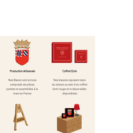
Production Artisanale
Coffret Ecrin
Nos Blason sont en bois
Nos blasons reposent dans
composés de pièces
du velours au
sein d'un
coffret
peintes et assemblées à la
écrin rouge et or (deux tailles
main en France
disponibles)