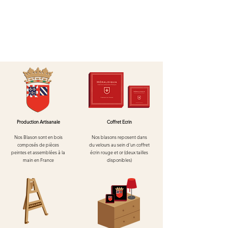
Production Artisanale
Coffret Ecrin
Nos Blason sont en bois
Nos blasons reposent dans
composés de pièces
du velours au
sein d'un
coffret
peintes et assemblées à la
écrin rouge et or (deux tailles
main en France
disponibles)