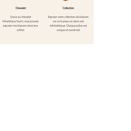
Chevalet
Collection
Grace au chevalet
Exposer votre collection de blasons
Héraldiqua
fourni, vous pouvez
sur un bureau ou dans une
exposer nos blasons dans leur
bibliothèque. Chaque pièce est
coffret
unique et numéroté
Blason de Kaysersberg