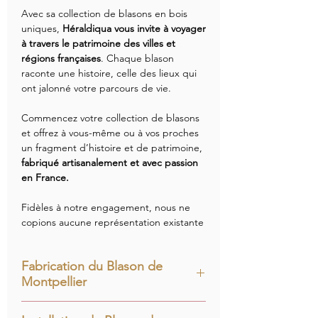
Avec sa collection de blasons en bois
uniques,
Héraldiqua vous invite à voyager
à travers le patrimoine des villes et
régions françaises
. Chaque blason
raconte une histoire, celle des lieux qui
ont jalonné votre parcours de vie.
Commencez votre collection de blasons
et offrez à vous-même ou à vos proches
un fragment d’histoire et de patrimoine,
fabriqué artisanalement et avec passion
en France.
Fidèles à notre engagement, nous ne
copions aucune représentation existante
:
chaque blason est redessiné
intégralement à partir de documents
Fabrication du Blason de
d’archives
, pour contribuer à
Montpellier
l’enrichissement du patrimoine
héraldique français.
Le Blason de Montpellier est composé