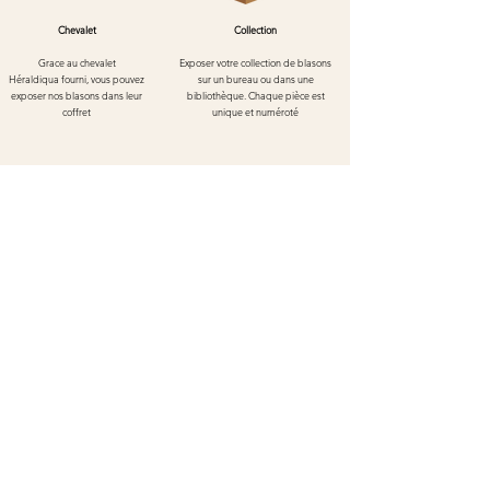
Chevalet
Collection
Grace au chevalet
Exposer votre collection de blasons
Héraldiqua
fourni, vous pouvez
sur un bureau ou dans une
exposer nos blasons dans leur
bibliothèque. Chaque pièce est
coffret
unique et numéroté
Blason de Kaysersberg