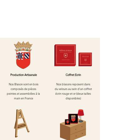
Production Artisanale
Coffret Ecrin
Nos Blason sont en bois
Nos blasons reposent dans
composés de pièces
du velours au
sein d'un
coffret
peintes et assemblées à la
écrin rouge et or (deux tailles
main en France
disponibles)