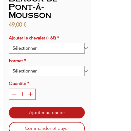
Pont-à-
Mousson
Prix
49,00 €
Ajouter le chevalet (+6€)
*
Format
*
Quantité
*
Ajouter au panier
Commander et payer