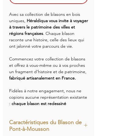
Avec sa collection de blasons en bois
uniques,
Héraldiqua vous invite à voyager
à travers le patrimoine des villes et
régions françaises
. Chaque blason
raconte une histoire, celle des lieux qui
ont jalonné votre parcours de vie.
Commencez votre collection de blasons
et offrez à vous-même ou à vos proches
un fragment d’histoire et de patrimoine,
fabriqué artisanalement en France.
Fidèles à notre engagement, nous ne
copions aucune représentation existante
:
chaque blason est redessiné
intégralement à partir de documents
d’archives
, pour contribuer à
Caractéristiques du Blason de
l’enrichissement du patrimoine
Pont-à-Mousson
héraldique français.