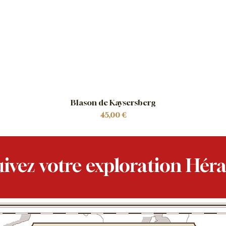
Blason de Kaysersberg
Prix
45,00 €
ivez votre exploration Héra