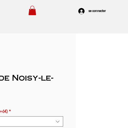
se connecter
de Noisy-le-
(+6€)
*