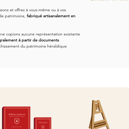
plaque gravée indiq
cadre),
sur une étagè
création et un numér
Le Blason de Noisy-l
sons et offrez à vous-même ou à vos
bibliothèque. Chaque
liseré de couleur.
commande, avec un dé
de patrimoine,
fabriqué artisanalement en
en France.
d'environ dix jours.
Li
est conçu pour arriver
entièrement satisfait
ne copions aucune représentation existante
réception pour effect
gralement à partir de documents
est à votre dispositi
ichissement du patrimoine héraldique