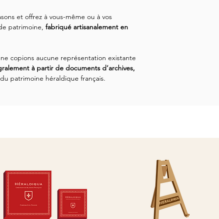
Le Blason de Tulle e
Chaque chevalet est 
création et un numér
délai de production et
sons et offrez à vous-même ou à vos
liseré de couleur.
dans un coffret prote
 de patrimoine,
fabriqué artisanalement en
parfait état. Si vous 
vous disposez de 14 
effectuer un retour. N
ne copions aucune représentation existante
disposition pour toute
gralement à partir de documents d’archives,
au retour.
 du patrimoine héraldique français.