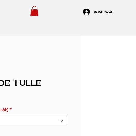
se connecter
de Tulle
(+6€)
*