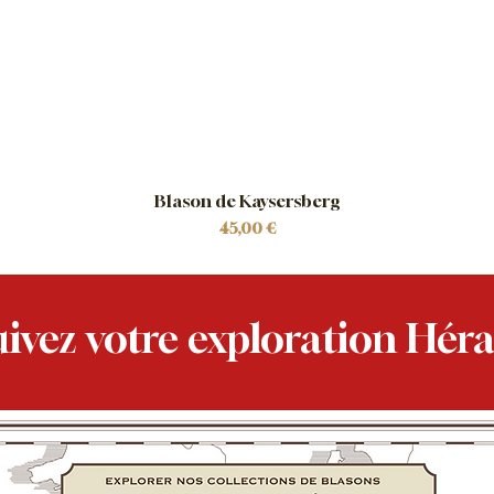
Blason de Kaysersberg
Prix
45,00 €
ivez votre exploration Héra